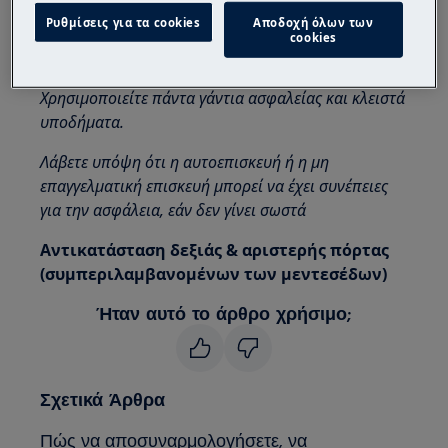
Να είστε πάντα προσεκτικοί όταν μετακινείτε
Ρυθμίσεις για τα cookies
Αποδοχή όλων των
συσκευές, για βαριές συσκευές είναι απαραίτητο να
cookies
μετακινηθούν από δύο άτομα.
Χρησιμοποιείτε πάντα γάντια ασφαλείας και κλειστά
υποδήματα.
Λάβετε υπόψη ότι η αυτοεπισκευή ή η μη
επαγγελματική επισκευή μπορεί να έχει συνέπειες
για την ασφάλεια, εάν δεν γίνει σωστά
Αντικατάσταση δεξιάς & αριστερής πόρτας
(συμπεριλαμβανομένων των μεντεσέδων)
Ήταν αυτό το άρθρο χρήσιμο;
Σχετικά Άρθρα
Πώς να αποσυναρμολογήσετε, να