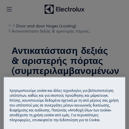
Door and door hinges (cooling)
Αντικατάσταση δεξιάς & αριστερής πόρτας
(συμπεριλαμβανομένων των μεντεσέδων) 7KL
Αντικατάσταση δεξιάς
& αριστερής πόρτας
(συμπεριλαμβανομένων
των μεντεσέδων) 7KL
Χρησιμοποιούμε cookie και άλλες τεχνολογίες για βελτιστοποίηση
Λύση
ιστότοπων, καθώς και για σκοπούς προώθησης και μάρκετινγκ.
Επίσης, κοινοποιούμε δεδομένα σχετικά με τη από μέρους σας χρήση
του ιστότοπού μας σε συνεργάτες μέσων κοινωνικής δικτύωσης,
Πριν από οποιαδήποτε λειτουργία συντήρησης,
διαφήμισης και ανάλυσης. Πατώντας «Αποδοχή όλων των cookie»
απενεργοποιήστε τη συσκευή και αποσυνδέστε το
αποδέχεστε τη χρήση cookie από εμάς. Για περισσότερες
φις από την
πρίζα.
πληροφορίες, επισκεφτείτε την Ειδοποίηση για τα Cookie.