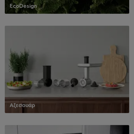
EcoDesign
Αξεσουάρ