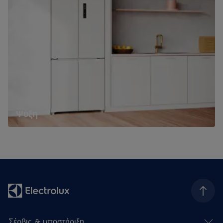
Ψύξη
Σέρβις & υποστήριξη