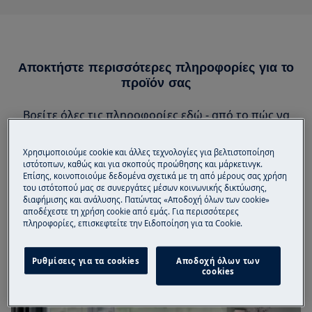
Αποκτήστε περισσότερες πληροφορίες για το
προϊόν σας
Βρείτε όλες τις πληροφορίες εδώ - από το πώς να
ξεκινήσετε μέχρι συμβουλές για τον καλύτερο τρόπο
φροντίδας του προϊόντος σας, εντοπισμό
Χρησιμοποιούμε cookie και άλλες τεχνολογίες για βελτιστοποίηση
προβλημάτων ή επισκευή.
ιστότοπων, καθώς και για σκοπούς προώθησης και μάρκετινγκ.
Επίσης, κοινοποιούμε δεδομένα σχετικά με τη από μέρους σας χρήση
του ιστότοπού μας σε συνεργάτες μέσων κοινωνικής δικτύωσης,
διαφήμισης και ανάλυσης. Πατώντας «Αποδοχή όλων των cookie»
αποδέχεστε τη χρήση cookie από εμάς. Για περισσότερες
πληροφορίες, επισκεφτείτε την Ειδοποίηση για τα Cookie.
Ρυθμίσεις για τα cookies
Αποδοχή όλων των
cookies