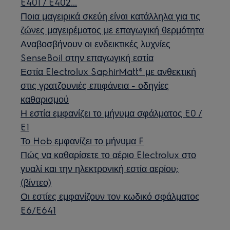
E401 / E402...
Ποια μαγειρικά σκεύη είναι κατάλληλα για τις
ζώνες μαγειρέματος με επαγωγική θερμότητα
Αναβοσβήνουν οι ενδεικτικές λυχνίες
SenseBoil στην επαγωγική εστία
Εστία Electrolux SaphirMatt® με ανθεκτική
στις γρατζουνιές επιφάνεια - οδηγίες
καθαρισμού
Η εστία εμφανίζει το μήνυμα σφάλματος E0 /
E1
Το Hob εμφανίζει το μήνυμα F
Πώς να καθαρίσετε το αέριο Electrolux στο
γυαλί και την ηλεκτρονική εστία αερίου;
(βίντεο)
Οι εστίες εμφανίζουν τον κωδικό σφάλματος
E6/E641