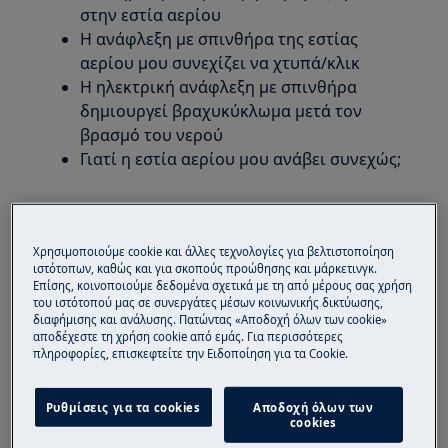
στην εστία αερίου
Η ανάφλεξη με σπινθήρα της εστίας
αερίου μου συνεχίζει να χτυπά/κλικ
Η ηλεκτρική ανάφλεξη με σπινθήρα
δημιουργεί βραχυκύκλωμα μετά τον
βρασμό του νερού
Γιατί η εστία αερίου μου ανάβει συνεχώς;
Ισχύει για
Εστίες υγραερίου
Χρησιμοποιούμε cookie και άλλες τεχνολογίες για βελτιστοποίηση
ιστότοπων, καθώς και για σκοπούς προώθησης και μάρκετινγκ.
Κουζίνες υγραερίου
Επίσης, κοινοποιούμε δεδομένα σχετικά με τη από μέρους σας χρήση
του ιστότοπού μας σε συνεργάτες μέσων κοινωνικής δικτύωσης,
διαφήμισης και ανάλυσης. Πατώντας «Αποδοχή όλων των cookie»
Λύση
αποδέχεστε τη χρήση cookie από εμάς. Για περισσότερες
πληροφορίες, επισκεφτείτε την Ειδοποίηση για τα Cookie.
Όταν πατηθεί οποιοδήποτε κουμπί στην εστία
αερίου, όλοι οι καυστήρες θα ανάψουν. Όταν
Ρυθμίσεις για τα cookies
Αποδοχή όλων των
αφήσετε το κουμπί όταν ανάψει ο καυστήρας,
cookies
ο σπινθήρας θα σταματήσει. Αυτή είναι η