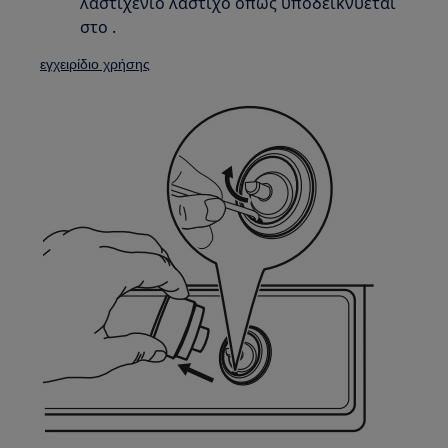
λαστιχένιο λάστιχο όπως υποδεικνύεται
στο .
εγχειρίδιο χρήσης