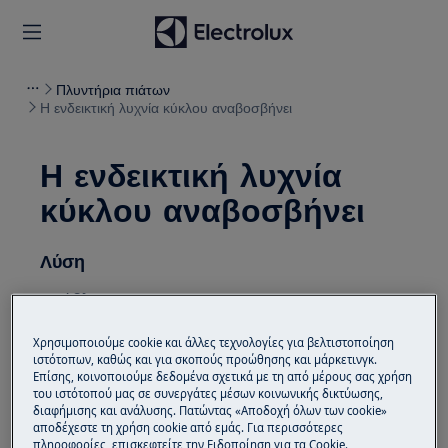
Πλυντήρια πιάτων
Η ενδεικτική λυχνία κύκλου αναβοσβήνει
Η ενδεικτική λυχνία
κύκλου αναβοσβήνει
Λύση
Πρόβλημα
Η ενδεικτική λυχνία κύκλου αναβοσβήνει
Χρησιμοποιούμε cookie και άλλες τεχνολογίες για βελτιστοποίηση
ιστότοπων, καθώς και για σκοπούς προώθησης και μάρκετινγκ.
στο πλυντήριο πιάτων
Επίσης, κοινοποιούμε δεδομένα σχετικά με τη από μέρους σας χρήση
του ιστότοπού μας σε συνεργάτες μέσων κοινωνικής δικτύωσης,
Ισχύει για
διαφήμισης και ανάλυσης. Πατώντας «Αποδοχή όλων των cookie»
αποδέχεστε τη χρήση cookie από εμάς. Για περισσότερες
Εντοιχιζόμενα πλυντήρια πιάτων
πληροφορίες, επισκεφτείτε την Ειδοποίηση για τα Cookie.