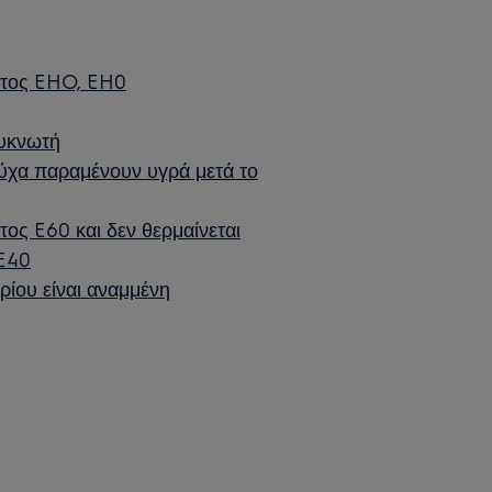
ματος EHO, EH0
πυκνωτή
ούχα παραμένουν υγρά μετά το
τος E60 και δεν θερμαίνεται
 E40
ίου είναι αναμμένη