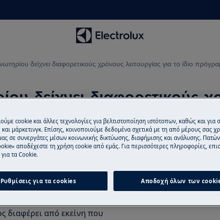
νωτηρίου δείχνει διαφορετικούς χρόνους λειτουργίας για το ίδιο πρόγρ
ίου δείχνει διαφορετικούς χ
ούμε cookie και άλλες τεχνολογίες για βελτιστοποίηση ιστότοπων, καθώς και για
και μάρκετινγκ. Επίσης, κοινοποιούμε δεδομένα σχετικά με τη από μέρους σας χ
μας σε συνεργάτες μέσων κοινωνικής δικτύωσης, διαφήμισης και ανάλυσης. Πατώ
okie» αποδέχεστε τη χρήση cookie από εμάς. Για περισσότερες πληροφορίες, επισ
για τα Cookie.
Προγραμματισμ
Βρίσκεστε στο μέ
Ρυθμίσεις για τα cookies
Αποδοχή όλων των cooki
ρετικούς χρόνους λειτουργίας για
προσφέρουμε επι
τεχνικούς της Elec
ς διαφέρει από εκείνη που