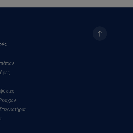
ράς
πιάτων
ήρες
ψύκτες
 Ρούχων
Στεγνωτήρια
α