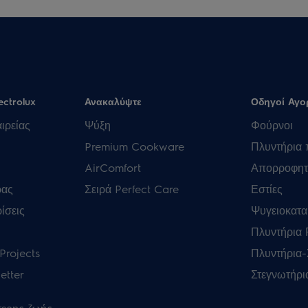
ectrolux
Ανακαλύψτε
Οδηγοί Αγο
ιρείας
Ψύξη
Φούρνοι
Premium Cookware
Πλυντήρια 
AirComfort
Απορροφητ
ρας
Σειρά Perfect Care
Εστίες
ίσεις
Ψυγειοκατα
Πλυντήρια
Projects
Πλυντήρια-
etter
Στεγνωτήρι