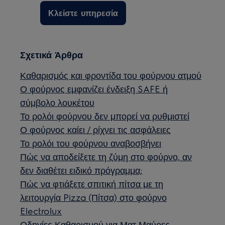
Κλείστε υπηρεσία
Σχετικά Άρθρα
Καθαρισμός και φροντίδα του φούρνου ατμού
Ο φούρνος εμφανίζει ένδειξη SAFE ή
σύμβολο λουκέτου
Το ρολόι φούρνου δεν μπορεί να ρυθμιστεί
Ο φούρνος καίει / ρίχνει τις ασφάλειες
Το ρολόι του φούρνου αναβοσβήνει
Πώς να αποδείξετε τη ζύμη στο φούρνο, αν
δεν διαθέτει ειδικό πρόγραμμα;
Πώς να φτιάξετε σπιτική πίτσα με τη
λειτουργία Pizza (Πίτσα) στο φούρνο
Electrolux
Οδηγίες Καθαρισμού για Ματ Μαύρες