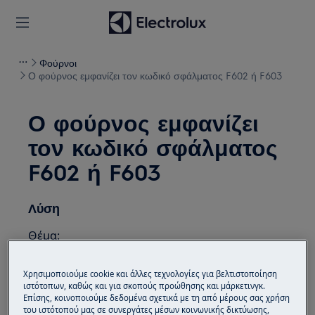
Φούρνοι
Ο φούρνος εμφανίζει τον κωδικό σφάλματος F602 ή F603
Ο φούρνος εμφανίζει
τον κωδικό σφάλματος
F602 ή F603
Λύση
Θέμα:
Ο φούρνος εμφανίζει τον κωδικό
Χρησιμοποιούμε cookie και άλλες τεχνολογίες για βελτιστοποίηση
σφάλματος F602 ή F603
ιστότοπων, καθώς και για σκοπούς προώθησης και μάρκετινγκ.
Επίσης, κοινοποιούμε δεδομένα σχετικά με τη από μέρους σας χρήση
Εφαρμόζεται σε:
του ιστότοπού μας σε συνεργάτες μέσων κοινωνικής δικτύωσης,