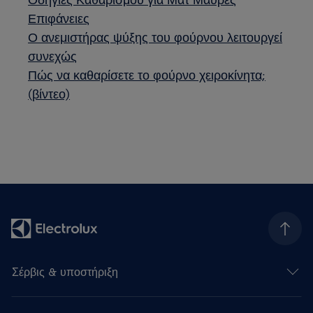
Επιφάνειες
Ο ανεμιστήρας ψύξης του φούρνου λειτουργεί
συνεχώς
Πώς να καθαρίσετε το φούρνο χειροκίνητα;
(βίντεο)
Σέρβις & υποστήριξη