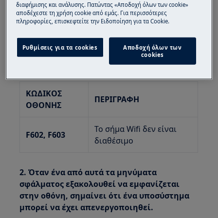
διαφήμισης και ανάλυσης. Πατώντας «Αποδοχή όλων των cookie»
εντοιχιζομενος φούρνος με WIFI
αποδέχεστε τη χρήση cookie από εμάς. Για περισσότερες
πληροφορίες, επισκεφτείτε την Ειδοποίηση για τα Cookie.
Ανάλυση:
Ρυθμίσεις για τα cookies
Αποδοχή όλων των
1. Απενεργοποιήστε και ενεργοποιήστε το
cookies
φούρνο.
ΚΩΔΙΚΟΣ
ΠΕΡΙΓΡΑΦΗ
ΟΘΟΝΗΣ
Το σήμα Wifi δεν είναι
F602, F603
διαθέσιμο
2. Όταν ένα από αυτά τα μηνύματα
σφάλματος εξακολουθεί να εμφανίζεται
στην οθόνη, σημαίνει ότι ένα υποσύστημα
μπορεί να έχει απενεργοποιηθεί.