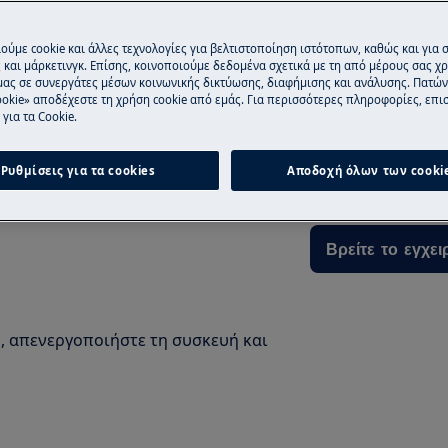
ούμε cookie και άλλες τεχνολογίες για βελτιστοποίηση ιστότοπων, καθώς και για
και μάρκετινγκ. Επίσης, κοινοποιούμε δεδομένα σχετικά με τη από μέρους σας χ
μας σε συνεργάτες μέσων κοινωνικής δικτύωσης, διαφήμισης και ανάλυσης. Πατώ
Βρείτε το Εγχει
okie» αποδέχεστε τη χρήση cookie από εμάς. Για περισσότερες πληροφορίες, επισ
για τα Cookie.
εγχειριδίου χρήσης του προϊόντος
Βρείτε οδηγίες κ
ρηση.
και επιλύστε οπο
Ρυθμίσεις για τα cookies
Αποδοχή όλων των cooki
συσκευή σας .
Βρείτε το εγχει
, απενεργοποιήστε τη συσκευή και