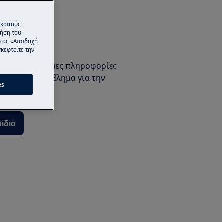
 σκοπούς
ρήση του
ντας «Αποδοχή
ρίδιο Χρήστη
κεφτείτε την
αι άλλες χρήσιμες πληροφορίες
ιοδήποτε πρόβλημα για την
es
ρίδιο