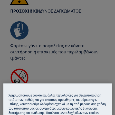
ΠΡΟΣΟΧΗ!
ΚΙΝΔΥΝΟΣ ΔΑΓΚΩΜΑΤΟΣ
Φορέστε γάντια ασφαλείας αν κάνετε
συντήρηση ή επισκευές που περιλαμβάνουν
ιμάντες.
ΠΡΟΣΟΧΗ!
ΚΙΝΔΥΝΟΣ ΠΝΙΓΜΟΥ
Χρησιμοποιούμε cookie και άλλες τεχνολογίες για βελτιστοποίηση
ιστότοπων, καθώς και για σκοπούς προώθησης και μάρκετινγκ.
Μικρά κομμάτια δεν είναι για παιδιά κάτω των
Επίσης, κοινοποιούμε δεδομένα σχετικά με τη από μέρους σας χρήση
3 ετών. Κρατήστε όλα τα μικρά κομμάτια και
του ιστότοπού μας σε συνεργάτες μέσων κοινωνικής δικτύωσης,
διαφήμισης και ανάλυσης. Πατώντας «Αποδοχή όλων των cookie»