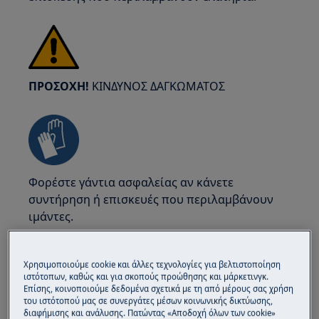
ΠΡΟΣΟΧΗ!
ΚΙΝΔΥΝΟΣ ΔΑΓΚΩΜΑΤΟΣ
Φορέστε γάντια ασφαλείας αν κάνετε
συντήρηση ή επισκευές που περιλαμβάνουν
ιμάντες.
Χρησιμοποιούμε cookie και άλλες τεχνολογίες για βελτιστοποίηση
ιστότοπων, καθώς και για σκοπούς προώθησης και μάρκετινγκ.
Επίσης, κοινοποιούμε δεδομένα σχετικά με τη από μέρους σας χρήση
του ιστότοπού μας σε συνεργάτες μέσων κοινωνικής δικτύωσης,
ΠΡΟΣΟΧΗ!
ΚΙΝΔΥΝΟΣ ΠΝΙΓΜΟΥ
διαφήμισης και ανάλυσης. Πατώντας «Αποδοχή όλων των cookie»