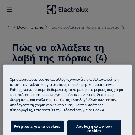
Door handles
Πώς να αλλάξετε τη λαβή της πόρτας (4)
Πώς να αλλάξετε τη
λαβή της πόρτας (4)
Λύση
Χρησιμοποιούμε cookie και άλλες τεχνολογίες για βελτιστοποίηση
Πριν από οποιαδήποτε λειτουργία συντήρησης,
ιστότοπων, καθώς και για σκοπούς προώθησης και μάρκετινγκ.
Επίσης, κοινοποιούμε δεδομένα σχετικά με τη από μέρους σας χρήση
απενεργοποιήστε τη συσκευή και αποσυνδέστε το
του ιστότοπού μας σε συνεργάτες μέσων κοινωνικής δικτύωσης,
φις από την
πρίζα.
διαφήμισης και ανάλυσης. Πατώντας «Αποδοχή όλων των cookie»
αποδέχεστε τη χρήση cookie από εμάς. Για περισσότερες
πληροφορίες, επισκεφτείτε την Ειδοποίηση για τα Cookie.
Να είστε πάντα προσεκτικοί όταν μετακινείτε
συσκευές, για βαριές συσκευές είναι απαραίτητο να
μετακινηθούν από δύο άτομα.
Ρυθμίσεις για τα cookies
Αποδοχή όλων των
cookies