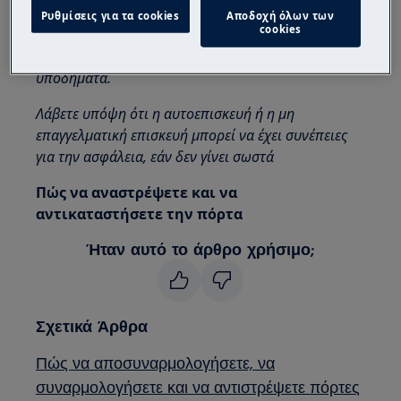
Ρυθμίσεις για τα cookies
Αποδοχή όλων των
μετακινηθούν από δύο άτομα.
cookies
Χρησιμοποιείτε πάντα γάντια ασφαλείας και κλειστά
υποδήματα.
Λάβετε υπόψη ότι η αυτοεπισκευή ή η μη
επαγγελματική επισκευή μπορεί να έχει συνέπειες
για την ασφάλεια, εάν δεν γίνει σωστά
Πώς να αναστρέψετε και να
αντικαταστήσετε την πόρτα
Ήταν αυτό το άρθρο χρήσιμο;
Σχετικά Άρθρα
Πώς να αποσυναρμολογήσετε, να
συναρμολογήσετε και να αντιστρέψετε πόρτες