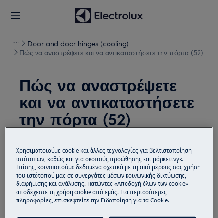
Door and door hinges (cooling)
Πώς να αναστρέψετε και να αντικαταστήσετε την πόρτα (52)
Πώς να αναστρέψετε
και να αντικαταστήσετε
την πόρτα (52)
Λύση
Χρησιμοποιούμε cookie και άλλες τεχνολογίες για βελτιστοποίηση
ιστότοπων, καθώς και για σκοπούς προώθησης και μάρκετινγκ.
Πριν από οποιαδήποτε λειτουργία συντήρησης,
Επίσης, κοινοποιούμε δεδομένα σχετικά με τη από μέρους σας χρήση
απενεργοποιήστε τη συσκευή και αποσυνδέστε το
του ιστότοπού μας σε συνεργάτες μέσων κοινωνικής δικτύωσης,
διαφήμισης και ανάλυσης. Πατώντας «Αποδοχή όλων των cookie»
φις από την
πρίζα.
αποδέχεστε τη χρήση cookie από εμάς. Για περισσότερες
πληροφορίες, επισκεφτείτε την Ειδοποίηση για τα Cookie.
Να είστε πάντα προσεκτικοί όταν μετακινείτε
συσκευές, για βαριές συσκευές είναι απαραίτητο να