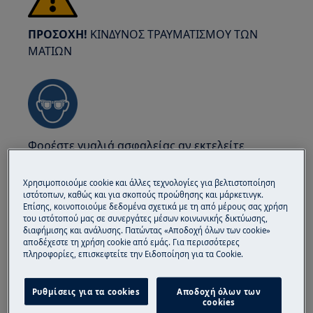
ΠΡΟΣΟΧΗ!
ΚΙΝΔΥΝΟΣ ΤΡΑΥΜΑΤΙΣΜΟΥ ΤΩΝ
ΜΑΤΙΩΝ
Φορέστε γυαλιά ασφαλείας αν εκτελείτε
εργασίες συντήρησης ή επισκευής που
περιλαμβάνουν ελατήρια.
Χρησιμοποιούμε cookie και άλλες τεχνολογίες για βελτιστοποίηση
ιστότοπων, καθώς και για σκοπούς προώθησης και μάρκετινγκ.
Επίσης, κοινοποιούμε δεδομένα σχετικά με τη από μέρους σας χρήση
του ιστότοπού μας σε συνεργάτες μέσων κοινωνικής δικτύωσης,
διαφήμισης και ανάλυσης. Πατώντας «Αποδοχή όλων των cookie»
αποδέχεστε τη χρήση cookie από εμάς. Για περισσότερες
πληροφορίες, επισκεφτείτε την Ειδοποίηση για τα Cookie.
ΠΡΟΣΟΧΗ!
ΚΙΝΔΥΝΟΣ ΕΓΚΑΥΜΑΤΩΝ
Ρυθμίσεις για τα cookies
Αποδοχή όλων των
Πριν από οποιαδήποτε επισκευή ή συντήρηση,
cookies
βεβαιωθείτε ότι η συσκευή δεν είναι ζεστή.