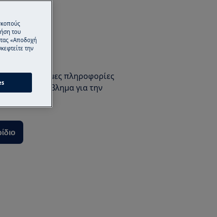
μαζί μας
 σκοπούς
ρήση του
ντας «Αποδοχή
κεφτείτε την
ρίδιο Χρήστη
αι άλλες χρήσιμες πληροφορίες
es
ιοδήποτε πρόβλημα για την
ρίδιο