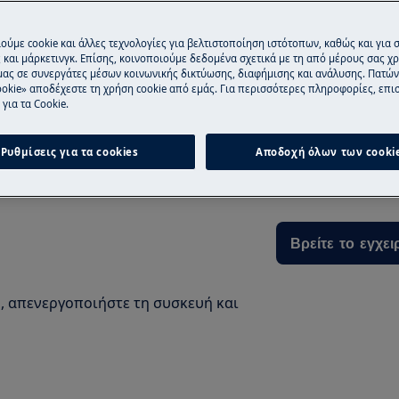
Επικοινωνήστε 
ούμε cookie και άλλες τεχνολογίες για βελτιστοποίηση ιστότοπων, καθώς και για
και μάρκετινγκ. Επίσης, κοινοποιούμε δεδομένα σχετικά με τη από μέρους σας χ
μας σε συνεργάτες μέσων κοινωνικής δικτύωσης, διαφήμισης και ανάλυσης. Πατώ
okie» αποδέχεστε τη χρήση cookie από εμάς. Για περισσότερες πληροφορίες, επισ
Βρείτε το Εγχει
για τα Cookie.
εγχειριδίου χρήσης του προϊόντος
ρηση.
Βρείτε οδηγίες κ
Ρυθμίσεις για τα cookies
Αποδοχή όλων των cooki
και επιλύστε οπο
συσκευή σας .
Βρείτε το εγχει
, απενεργοποιήστε τη συσκευή και