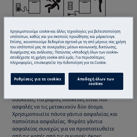
Χρησιμοποιούμε cookie και άλλες τεχνολογίες για βελτιστοποίηση
ιστότοπων, καθώς και για σκοπούς προώθησης και μάρκετινγκ.
Επίσης, κοινοποιούμε δεδομένα σχετικά με τη από μέρους σας χρήση
του ιστότοπού μας σε συνεργάτες μέσων κοινωνικής δικτύωσης,
ΠΡΟΣΟΧΗ!
ΚΙΝΔΥΝΟΣ ΤΡΑΥΜΑΤΙΣΜΟΥ
διαφήμισης και ανάλυσης. Πατώντας «Αποδοχή όλων των cookie»
αποδέχεστε τη χρήση cookie από εμάς. Για περισσότερες
πληροφορίες, επισκεφτείτε την Ειδοποίηση για τα Cookie.
Ρυθμίσεις για τα cookies
Αποδοχή όλων των
cookies
Πάντα να είστε προσεκτικοί όταν μετακινείτε
συσκευές. Για βαριές συσκευές είναι πιο
ασφαλές να τις μετακινούν δύο άτομα.
Χρησιμοποιείτε πάντα γάντια ασφαλείας και
παπούτσια ασφαλείας. Φοράτε γάντια
ασφαλείας συνεχώς για να προστατευθείτε
από τις κοπές από τις αιχμηρές άκρες.