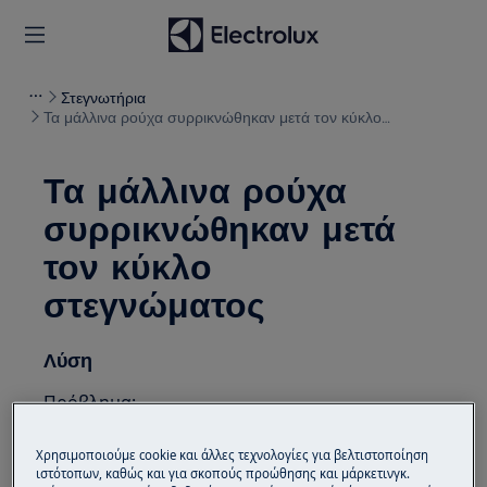
Στεγνωτήρια
Τα μάλλινα ρούχα συρρικνώθηκαν μετά τον κύκλο
στεγνώματος
Τα μάλλινα ρούχα
συρρικνώθηκαν μετά
τον κύκλο
στεγνώματος
Λύση
Πρόβλημα:
Τα μάλλινα ρούχα συρρικνώθηκαν μετά
Χρησιμοποιούμε cookie και άλλες τεχνολογίες για βελτιστοποίηση
τον κύκλο στεγνώματος
ιστότοπων, καθώς και για σκοπούς προώθησης και μάρκετινγκ.