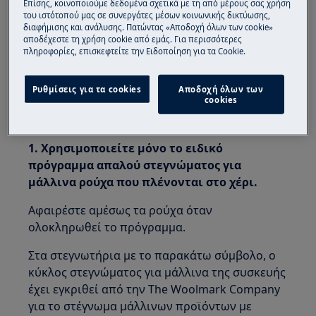
Επίσης, κοινοποιούμε δεδομένα σχετικά με τη από μέρους σας χρήση
Το στεγνωτήριο υπερθερμαίνεται
του ιστότοπού μας σε συνεργάτες μέσων κοινωνικής δικτύωσης,
διαφήμισης και ανάλυσης. Πατώντας «Αποδοχή όλων των cookie»
Ισχύει για:
αποδέχεστε τη χρήση cookie από εμάς. Για περισσότερες
πληροφορίες, επισκεφτείτε την Ειδοποίηση για τα Cookie.
Στεγνωτήριο με αντλία θερμότητας
Πλυντήρια-στεγνωτήρια με αντλία
Ρυθμίσεις για τα cookies
Αποδοχή όλων των
θερμότητας
cookies
Επίλυση:
1. Χρησιμοποιείτε μόνο το ειδικό
πρόγραμμα απαλού στεγνώματος για
μάλλινα ρούχα που πλένονται στο χέρι.
Αφαιρέστε αμέσως τα ρούχα όταν
ολοκληρωθεί το πρόγραμμα.
Στα στεγνωτήρια με το παρακάτω σύμβολο, ο
κύκλος στεγνώματος για μάλλινα της συσκευής
έχει εγκριθεί από την The Woolmark Company
για το στέγνωμα μάλλινων προϊόντων με