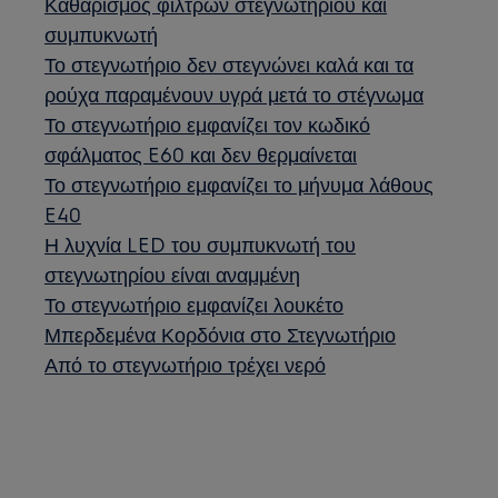
Καθαρισμός φίλτρων στεγνωτηρίου και
συμπυκνωτή
Το στεγνωτήριο δεν στεγνώνει καλά και τα
ρούχα παραμένουν υγρά μετά το στέγνωμα
Το στεγνωτήριο εμφανίζει τον κωδικό
σφάλματος E60 και δεν θερμαίνεται
Το στεγνωτήριο εμφανίζει το μήνυμα λάθους
E40
Η λυχνία LED του συμπυκνωτή του
στεγνωτηρίου είναι αναμμένη
Το στεγνωτήριο εμφανίζει λουκέτο
Μπερδεμένα Κορδόνια στο Στεγνωτήριο
Από το στεγνωτήριο τρέχει νερό