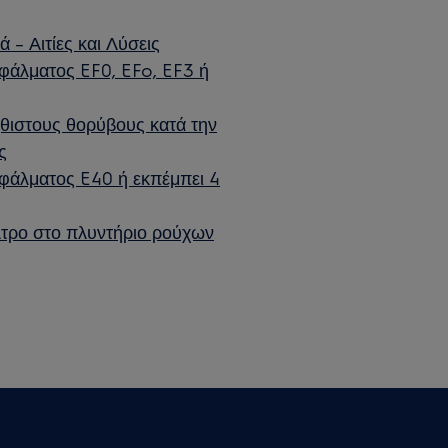
 – Αιτίες και Λύσεις
σφάλματος EF0, EFo, EF3 ή
ήθιστους θορύβους κατά την
ς
σφάλματος E40 ή εκπέμπει 4
τρο στο πλυντήριο ρούχων