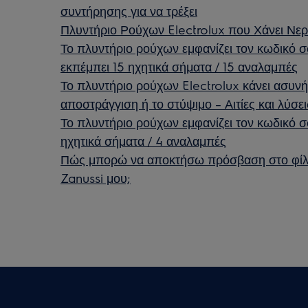
συντήρησης για να τρέξει
Πλυντήριο Ρούχων Electrolux που Χάνει Νερά
Το πλυντήριο ρούχων εμφανίζει τον κωδικό 
εκπέμπει 15 ηχητικά σήματα / 15 αναλαμπές
Το πλυντήριο ρούχων Electrolux κάνει ασυν
αποστράγγιση ή το στύψιμο – Αιτίες και λύσει
Το πλυντήριο ρούχων εμφανίζει τον κωδικό 
ηχητικά σήματα / 4 αναλαμπές
Πώς μπορώ να αποκτήσω πρόσβαση στο φίλ
Zanussi μου;