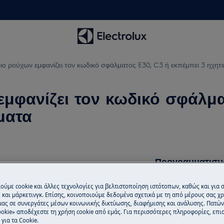
ιο ρούχων εμφανίζει τον κωδικό σφάλματος E30, C3 ή εκπέμπει 3 ηχητ
μφανίζει τον κωδικό σφάλμα
ματα
Προγραμματισμ
Βρίσκεστε στο μέ
ούμε cookie και άλλες τεχνολογίες για βελτιστοποίηση ιστότοπων, καθώς και για
ικό σφάλματος E30, C3 ή εκπέμπει
προσφέρουμε επι
και μάρκετινγκ. Επίσης, κοινοποιούμε δεδομένα σχετικά με τη από μέρους σας χ
αι από νερό που υπάρχει κάτω ή
τεχνικούς της Elec
μας σε συνεργάτες μέσων κοινωνικής δικτύωσης, διαφήμισης και ανάλυσης. Πατώ
okie» αποδέχεστε τη χρήση cookie από εμάς. Για περισσότερες πληροφορίες, επισ
για τα Cookie.