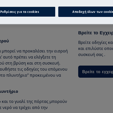
Κλείστε υπηρεσ
Ρυθμίσεις για τα cookies
Αποδοχή όλων των cooki
 (εντοιχισμένο και ελεύθερο)
ι ελεύθερο)
Βρείτε το Εγχει
ερού
Βρείτε οδηγίες κ
και επιλύστε οπο
μπορεί να προκαλέσει την εισροή
συσκευή σας .
’ αυτό πρέπει να ελέγξετε τη
ύ στη βρύση και στη συσκευή.
λουθήστε τις οδηγίες του επόμενου
Βρείτε το εγχει
στο πλυντήριο” προκειμένου να
πλυντήριο
 και το γυαλί της πόρτας μπορούν
 νερό να τρέχει από την