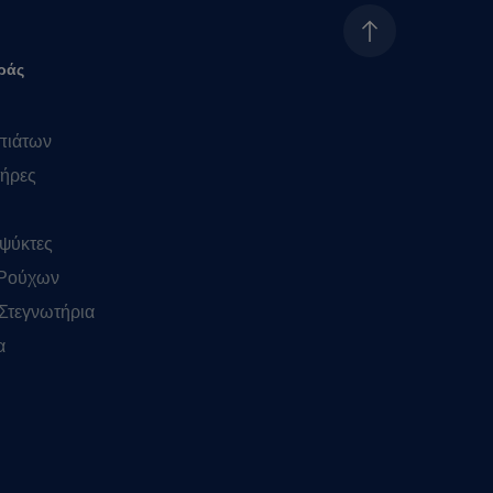
ράς
πιάτων
ήρες
ψύκτες
 Ρούχων
Στεγνωτήρια
α