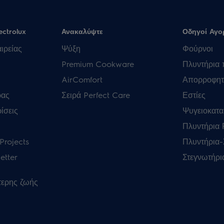
ectrolux
Ανακαλύψτε
Οδηγοί Αγο
ιρείας
Ψύξη
Φούρνοι
Premium Cookware
Πλυντήρια 
AirComfort
Απορροφητ
ρας
Σειρά Perfect Care
Εστίες
ίσεις
Ψυγειοκατα
Πλυντήρια
Projects
Πλυντήρια-
etter
Στεγνωτήρι
τερης ζωής