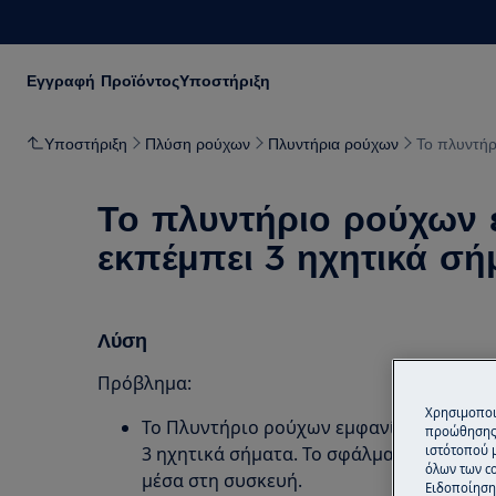
Εγγραφή Προϊόντος
Υποστήριξη
Υποστήριξη
Πλύση ρούχων
Πλυντήρια ρούχων
Το πλυντήρ
Το πλυντήριο ρούχων ε
εκπέμπει 3 ηχητικά σή
Λύση
Πρόβλημα:
Χρησιμοποι
Το Πλυντήριο ρούχων εμφανίζει τον κωδ
προώθησης 
3 ηχητικά σήματα. Το σφάλμα προκαλείτ
ιστότοπού 
όλων των co
μέσα στη συσκευή.
Ειδοποίηση 