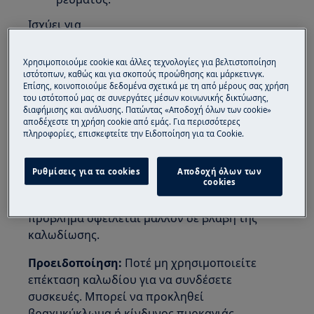
Ισχύει για
Πλυντήριο ρούχων εμπρόσθιας
Χρησιμοποιούμε cookie και άλλες τεχνολογίες για βελτιστοποίηση
φόρτωσης (εντοιχιζόμενο και ελεύθερο)
ιστότοπων, καθώς και για σκοπούς προώθησης και μάρκετινγκ.
Πλυντήριο ρούχων άνω φόρτωσης
Επίσης, κοινοποιούμε δεδομένα σχετικά με τη από μέρους σας χρήση
του ιστότοπού μας σε συνεργάτες μέσων κοινωνικής δικτύωσης,
Επίλυση
διαφήμισης και ανάλυσης. Πατώντας «Αποδοχή όλων των cookie»
αποδέχεστε τη χρήση cookie από εμάς. Για περισσότερες
πληροφορίες, επισκεφτείτε την Ειδοποίηση για τα Cookie.
1. Ελέγξτε την παροχή ρεύματος συνδέοντας
ένα διαφορετικό προϊόν στην ίδια πρίζα και
δείτε αν λειτουργεί
Ρυθμίσεις για τα cookies
Αποδοχή όλων των
cookies
Αν το άλλο προϊόν επίσης δεν λειτουργεί, το
πρόβλημα οφείλεται μάλλον σε βλάβη της
καλωδίωσης.
Προειδοποίηση:
Ποτέ μη χρησιμοποιείτε
επέκταση καλωδίου για να συνδέσετε
συσκευές. Μπορεί να προκληθεί
βραχυκύκλωμα ή κίνδυνος πυρκαγιάς.