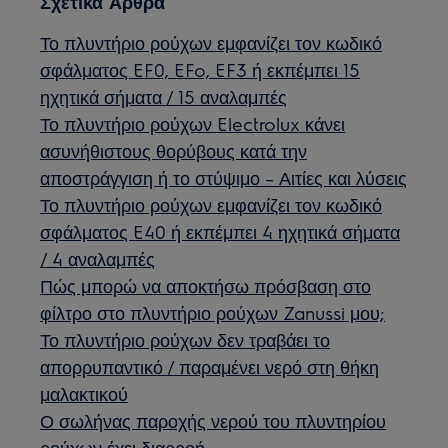
Σχετικά Άρθρα
Το πλυντήριο ρούχων εμφανίζει τον κωδικό
σφάλματος EF0, EFo, EF3 ή εκπέμπει 15
ηχητικά σήματα / 15 αναλαμπές
Το πλυντήριο ρούχων Electrolux κάνει
ασυνήθιστους θορύβους κατά την
αποστράγγιση ή το στύψιμο – Αιτίες και λύσεις
Το πλυντήριο ρούχων εμφανίζει τον κωδικό
σφάλματος E40 ή εκπέμπει 4 ηχητικά σήματα
/ 4 αναλαμπές
Πώς μπορώ να αποκτήσω πρόσβαση στο
φίλτρο στο πλυντήριο ρούχων Zanussi μου;
Το πλυντήριο ρούχων δεν τραβάει το
απορρυπαντικό / παραμένει νερό στη θήκη
μαλακτικού
Ο σωλήνας παροχής νερού του πλυντηρίου
ρούχων έχει διαρροή