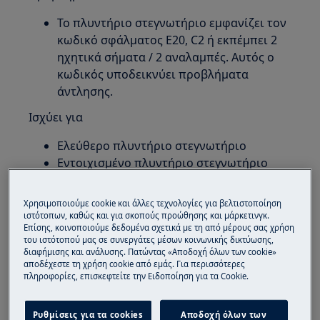
Το πλυντήριο στεγνωτήριο εμφανίζει τον
κωδικό σφάλματος E20, C2 ή εκπέμπει 2
ηχητικά σήματα / 2 αναλαμπές. Αυτός ο
κωδικός υποδεικνύει προβλήματα
άντλησης.
Ισχύει για
Ελεύθερο πλυντήριο στεγνωτήριο
Εντοιχισμένο πλυντήριο στεγνωτήριο
Επίλυση:
Χρησιμοποιούμε cookie και άλλες τεχνολογίες για βελτιστοποίηση
1. Βεβαιωθείτε ότι ο εύκαμπτος σωλήνας
ιστότοπων, καθώς και για σκοπούς προώθησης και μάρκετινγκ.
Επίσης, κοινοποιούμε δεδομένα σχετικά με τη από μέρους σας χρήση
αποστράγγισης βρίσκεται στη σωστή θέση
του ιστότοπού μας σε συνεργάτες μέσων κοινωνικής δικτύωσης,
διαφήμισης και ανάλυσης. Πατώντας «Αποδοχή όλων των cookie»
Ο εύκαμπτος σωλήνας αποστράγγισης
αποδέχεστε τη χρήση cookie από εμάς. Για περισσότερες
πληροφορίες, επισκεφτείτε την Ειδοποίηση για τα Cookie.
δεν πρέπει να προεκτείνεται για
περισσότερα από 10 εκατοστά μέσα στον
αγωγό αποχέτευσης.
Ρυθμίσεις για τα cookies
Αποδοχή όλων των