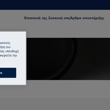
Επισκευή της Συσκευή σας
Άρθρα υποστήριξης
 σκοπούς
ρήση του
ντας «Αποδοχή
κεφτείτε την
ακούλα
es