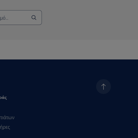
ράς
πιάτων
ήρες