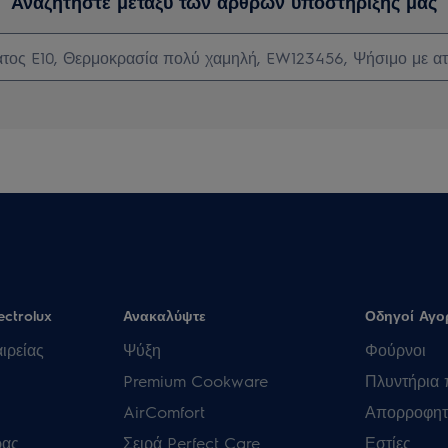
Αναζητήστε μεταξύ των άρθρων υποστήριξής μας
ectrolux
Ανακαλύψτε
Οδηγοί Αγο
ιρείας
Ψύξη
Φούρνοι
Premium Cookware
Πλυντήρια 
AirComfort
Απορροφητ
ρας
Σειρά Perfect Care
Εστίες