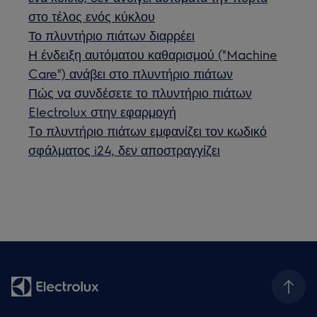
στο τέλος ενός κύκλου
Το πλυντήριο πιάτων διαρρέει
Η ένδειξη αυτόματου καθαρισμού ("Machine
Care") ανάβει στο πλυντήριο πιάτων
Πώς να συνδέσετε το πλυντήριο πιάτων
Electrolux στην εφαρμογή
Tο πλυντήριο πιάτων εμφανίζει τον κωδικό
σφάλματος i24, δεν αποστραγγίζει