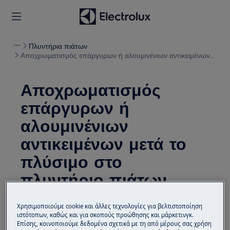
Πλυντήρια πιάτων
Αποχρωματισμός επάργυρων ή αλουμινένιων αντικειμένων
μετά το πλύσιμο στο πλυντήριο πιάτων
Αποχρωματισμός
επάργυρων ή
αλουμινένιων
αντικειμένων μετά το
πλύσιμο στο
πλυντήριο πιάτων
Λύση
Χρησιμοποιούμε cookie και άλλες τεχνολογίες για βελτιστοποίηση
ιστότοπων, καθώς και για σκοπούς προώθησης και μάρκετινγκ.
Επίσης, κοινοποιούμε δεδομένα σχετικά με τη από μέρους σας χρήση
Πρόβλημα: