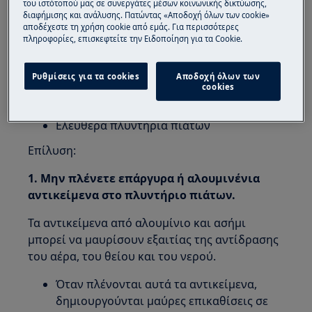
του ιστότοπού μας σε συνεργάτες μέσων κοινωνικής δικτύωσης,
διαφήμισης και ανάλυσης. Πατώντας «Αποδοχή όλων των cookie»
Αποχρωματισμός επάργυρων ή
αποδέχεστε τη χρήση cookie από εμάς. Για περισσότερες
αλουμινένιων αντικειμένων μετά το
πληροφορίες, επισκεφτείτε την Ειδοποίηση για τα Cookie.
πλύσιμο στο πλυντήριο πιάτων
Ρυθμίσεις για τα cookies
Αποδοχή όλων των
Ισχύει για:
cookies
Εντοιχιζόμενα πλυντήρια πιάτων
Ελεύθερα πλυντήρια πιάτων
Επίλυση:
1. Μην πλένετε επάργυρα ή αλουμινένια
αντικείμενα στο πλυντήριο πιάτων.
Τα αντικείμενα από αλουμίνιο και ασήμι
μπορεί να μαυρίσουν εξαιτίας της αντίδρασης
του αέρα, του θείου και του νερού.
Όταν πλένονται αυτά τα αντικείμενα,
δημιουργούνται μαύρες επικαθίσεις σε