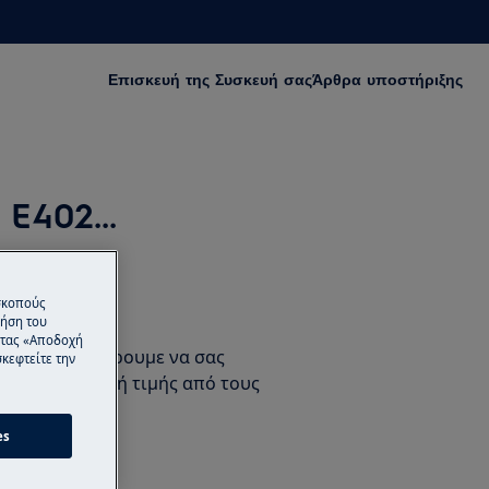
Επισκευή της Συσκευή σας
Άρθρα υποστήριξης
E402...
 σκοπούς
ός Ραντεβού
ρήση του
ντας «Αποδοχή
ρος όπου μπορουμε να σας
κεφτείτε την
σκευή σταθερή τιμής από τους
trolux.
es
ία