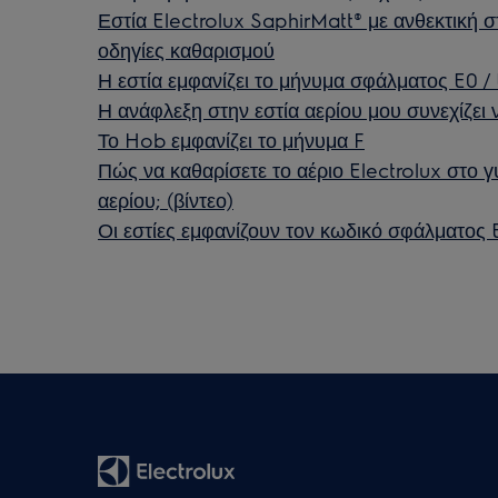
Εστία Electrolux SaphirMatt® με ανθεκτική στ
οδηγίες καθαρισμού
Η εστία εμφανίζει το μήνυμα σφάλματος E0 / 
Η ανάφλεξη στην εστία αερίου μου συνεχίζει 
Το Hob εμφανίζει το μήνυμα F
Πώς να καθαρίσετε το αέριο Electrolux στο γυ
αερίου; (βίντεο)
Οι εστίες εμφανίζουν τον κωδικό σφάλματος