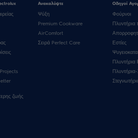
ectrolux
Ανακαλύψτε
Οδηγοί Αγο
ιρείας
Ψύξη
Φούρνοι
Premium Cookware
Πλυντήρια 
AirComfort
Απορροφητ
ρας
Σειρά Perfect Care
Εστίες
ίσεις
Ψυγειοκατα
Πλυντήρια
Projects
Πλυντήρια-
etter
Στεγνωτήρι
τερης ζωής