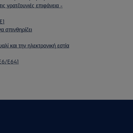
ις γρατζουνιές επιφάνεια -
E1
να σπινθηρίζει
αλί και την ηλεκτρονική εστία
 E6/E641