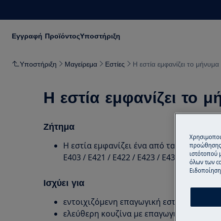
Εγγραφή Προϊόντος
Υποστήριξη
Υποστήριξη
Μαγείρεμα
Εστίες
Η εστία εμφανίζει το μήνυμα
Η εστία εμφανίζει το μ
Ζήτημα
Χρησιμοποι
Η εστία εμφανίζει ένα από τα εξής μηνύμα
προώθησης 
ιστότοπού 
E403 / E421 / E422 / E423 / E431 / E432 / E4
όλων των co
Ειδοποίηση 
Ισχύει για
εντοιχιζόμενη επαγωγική εστία
ελεύθερη κουζίνα με επαγωγική εστία