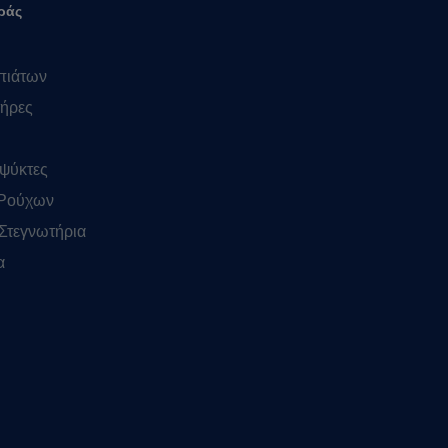
ράς
πιάτων
ήρες
ψύκτες
 Ρούχων
Στεγνωτήρια
α