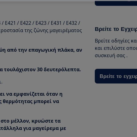
 E421 / E422 / E423 / E431 / E432 /
Βρείτε το Εγχει
 προστασία της ζώνης μαγειρέματος
Βρείτε οδηγίες κ
και επιλύστε οπο
εύη από την επαγωγική πλάκα, αν
συσκευή σας .
ια τουλάχιστον 30 δευτερόλεπτα.
Βρείτε το εγχει
.
ει να εμφανίζεται όταν η
ς θερμότητας μπορεί να
 στο μέλλον, κρυώστε τα
κατάλληλα για μαγείρεμα με