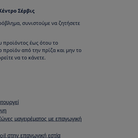
Κέντρο Σέρβις
ρόβλημα, συνιστούμε να ζητήσετε
υ προϊόντος έως ότου το
προϊόν από την πρίζα και μην το
ρείτε να το κάνετε.
ιτουργεί
όνη
ς ζώνες μαγειρέματος με επαγωγική
oil στην επαγωγική εστία