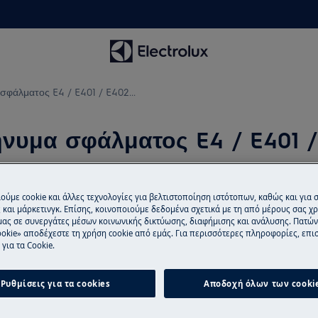
 σφάλματος E4 / E401 / E402...
ήνυμα σφάλματος E4 / E401 / 
ούμε cookie και άλλες τεχνολογίες για βελτιστοποίηση ιστότοπων, καθώς και για
Προγραμματισμ
τα σφάλματος: E4 / E401 / E402 /
και μάρκετινγκ. Επίσης, κοινοποιούμε δεδομένα σχετικά με τη από μέρους σας χ
μας σε συνεργάτες μέσων κοινωνικής δικτύωσης, διαφήμισης και ανάλυσης. Πατώ
33.
Βρίσκεστε στο μέ
okie» αποδέχεστε τη χρήση cookie από εμάς. Για περισσότερες πληροφορίες, επισ
για τα Cookie.
προσφέρουμε επι
τεχνικούς της Elec
Ρυθμίσεις για τα cookies
Αποδοχή όλων των cooki
Κλείστε υπηρεσ