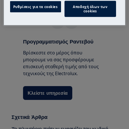
διαλύτες.
Ρυθμίσεις για τα cookies
Αποδοχή όλων των
Ήταν αυτό το άρθρο χρήσιμο;
cookies
Προγραμματισμός Ραντεβού
Βρίσκεστε στο μέρος όπου
μπορουμε να σας προσφέρουμε
επισκευή σταθερή τιμής από τους
τεχνικούς της Electrolux.
Κλείστε υπηρεσία
Σχετικά Άρθρα
Το πλυντήριο πιάτων εμφανίζει τον κωδικό