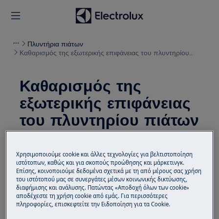
Πλυντήρια πιάτων
Καθαρισμός της εξωτερικής επιφάνειας του πλυντηρίου
πιάτων
Καθαρισμός της
εξωτερικής επιφάνειας
του πλυντηρίου πιάτων
Λύση
Χρησιμοποιούμε cookie και άλλες τεχνολογίες για βελτιστοποίηση
Καθαρίστε τη συσκευή με ένα υγρό,
ιστότοπων, καθώς και για σκοπούς προώθησης και μάρκετινγκ.
Επίσης, κοινοποιούμε δεδομένα σχετικά με τη από μέρους σας χρήση
μαλακό πανί. Χρησιμοποιείτε μόνο
του ιστότοπού μας σε συνεργάτες μέσων κοινωνικής δικτύωσης,
ουδέτερα απορρυπαντικά.
διαφήμισης και ανάλυσης. Πατώντας «Αποδοχή όλων των cookie»
αποδέχεστε τη χρήση cookie από εμάς. Για περισσότερες
Μη χρησιμοποιείτε λειαντικά προϊόντα,
πληροφορίες, επισκεφτείτε την Ειδοποίηση για τα Cookie.
σφουγγαράκια που χαράσσουν ή