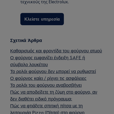
τεχνικούς της Electrolux.
Κλείστε υπηρεσία
Σχετικά Άρθρα
Καθαρισμός και φροντίδα του φούρνου ατμού
Ο φούρνος εμφανίζει ένδειξη SAFE ή
σύμβολο λουκέτου
Το ρολόι φούρνου δεν μπορεί να ρυθμιστεί
Ο φούρνος καίει / ρίχνει τις ασφάλειες
Το ρολόι του φούρνου αναβοσβήνει
Πώς να αποδείξετε τη ζύμη στο φούρνο, αν
δεν διαθέτει ειδικό πρόγραμμα;
Πώς να φτιάξετε σπιτική πίτσα με τη
λειτουργία Pizza (Πίτσα) στο φούρνο