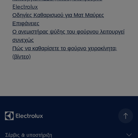
Electrolux
Οδηγίες Καθαρισμού για Ματ Μαύρες
Επιφάνειες
Ο ανεμιστήρας ψύξης του φούρνου λειτουργεί
συνεχώς
Πώς να καθαρίσετε το φούρνο χειροκίνητα;
(βίντεο)
Σέρβις & υποστήριξη