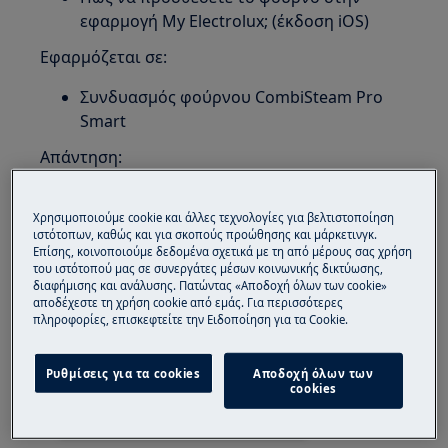
εφαρμογή My Electrolux; (έκδοση iOS)
Εφαρμόζεται σε:
Συνδυασμός φούρνου CombiSteam Pro
Smart
Απάντηση:
1. Πατήστε το εικονίδιο Συν για να προσθέσετε
Χρησιμοποιούμε cookie και άλλες τεχνολογίες για βελτιστοποίηση
νέα συσκευή
ιστότοπων, καθώς και για σκοπούς προώθησης και μάρκετινγκ.
Επίσης, κοινοποιούμε δεδομένα σχετικά με τη από μέρους σας χρήση
του ιστότοπού μας σε συνεργάτες μέσων κοινωνικής δικτύωσης,
διαφήμισης και ανάλυσης. Πατώντας «Αποδοχή όλων των cookie»
αποδέχεστε τη χρήση cookie από εμάς. Για περισσότερες
πληροφορίες, επισκεφτείτε την Ειδοποίηση για τα Cookie.
Ρυθμίσεις για τα cookies
Αποδοχή όλων των
cookies