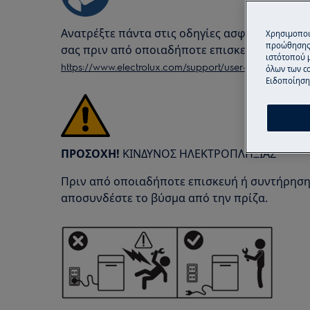
Ανατρέξτε πάντα στις οδηγίες ασφαλείας του 
Χρησιμοποι
προώθησης 
σας πριν από οποιαδήποτε επισκευή ή συντή
ιστότοπού 
https://www.electrolux.com/support/user-manuals/
όλων των co
Ειδοποίηση 
ΠΡΟΣΟΧΗ!
ΚΙΝΔΥΝΟΣ ΗΛΕΚΤΡΟΠΛΗΞΙΑΣ
Πριν από οποιαδήποτε επισκευή ή συντήρηση
αποσυνδέστε το βύσμα από την πρίζα.