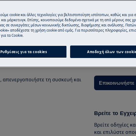
εγχειριδίου χρήσης του προϊόντος
ούμε cookie και άλλες τεχνολογίες για βελτιστοποίηση ιστότοπων, καθώς και για
και μάρκετινγκ. Επίσης, κοινοποιούμε δεδομένα σχετικά με τη από μέρους σας χ
ρηση.
μας σε συνεργάτες μέσων κοινωνικής δικτύωσης, διαφήμισης και ανάλυσης. Πατώ
Επικοινωνήστε 
okie» αποδέχεστε τη χρήση cookie από εμάς. Για περισσότερες πληροφορίες, επισ
για τα Cookie.
Χρειάζεστε βοήθε
βρίσκετε την πλη
Ρυθμίσεις για τα cookies
Αποδοχή όλων των cooki
διστάσετε να επι
μας θα χαρεί να 
, απενεργοποιήστε τη συσκευή και
Επικοινωνήστε 
Βρείτε το Εγχει
Βρείτε οδηγίες κ
και επιλύστε οπο