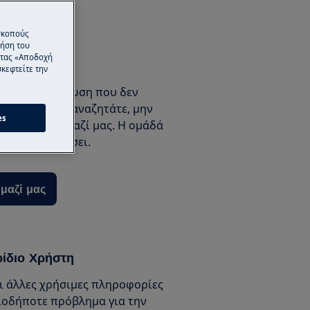
 σκοπούς
ρήση του
ντας «Αποδοχή
μαζί μας
κεφτείτε την
ια? Σε περίπτωση που δεν
ροφορία που αναζητάτε, μην
es
κοινωνήσετε μαζί μας. Η ομάδά
σας εξυπηρετήσει.
μαζί μας
ρίδιο Χρήστη
αι άλλες χρήσιμες πληροφορίες
ιοδήποτε πρόβλημα για την