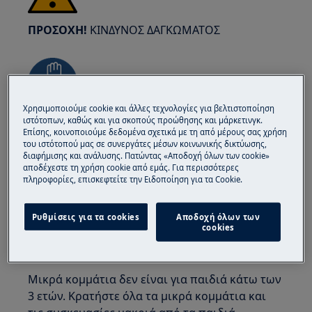
ΠΡΟΣΟΧΗ!
ΚΙΝΔΥΝΟΣ ΔΑΓΚΩΜΑΤΟΣ
Χρησιμοποιούμε cookie και άλλες τεχνολογίες για βελτιστοποίηση
ιστότοπων, καθώς και για σκοπούς προώθησης και μάρκετινγκ.
Φορέστε γάντια ασφαλείας αν εκτελείτε
Επίσης, κοινοποιούμε δεδομένα σχετικά με τη από μέρους σας χρήση
εργασίες συντήρησης ή επισκευής που
του ιστότοπού μας σε συνεργάτες μέσων κοινωνικής δικτύωσης,
περιλαμβάνουν ιμάντες.
διαφήμισης και ανάλυσης. Πατώντας «Αποδοχή όλων των cookie»
αποδέχεστε τη χρήση cookie από εμάς. Για περισσότερες
πληροφορίες, επισκεφτείτε την Ειδοποίηση για τα Cookie.
Ρυθμίσεις για τα cookies
Αποδοχή όλων των
cookies
ΠΡΟΣΟΧΗ!
ΚΙΝΔΥΝΟΣ ΠΝΙΓΜΟΥ
Μικρά κομμάτια δεν είναι για παιδιά κάτω των
3 ετών. Κρατήστε όλα τα μικρά κομμάτια και