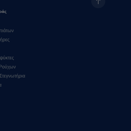
ράς
πιάτων
ήρες
ψύκτες
 Ρούχων
Στεγνωτήρια
α