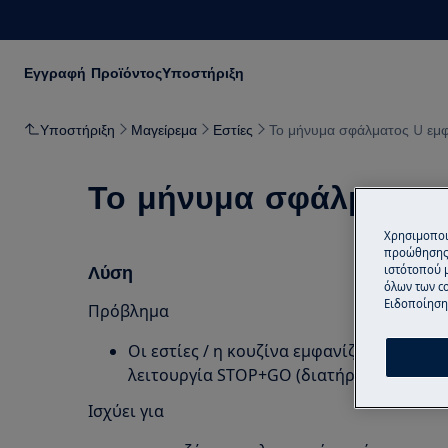
Εγγραφή Προϊόντος
Υποστήριξη
Υποστήριξη
Μαγείρεμα
Εστίες
Το μήνυμα σφάλματος U εμφ
Το μήνυμα σφάλματος 
Χρησιμοποι
προώθησης 
Λύση
ιστότοπού 
όλων των co
Ειδοποίηση 
Πρόβλημα
Οι εστίες / η κουζίνα εμφανίζουν το μήνυ
λειτουργία STOP+GO (διατήρηση θερμότη
Ισχύει για