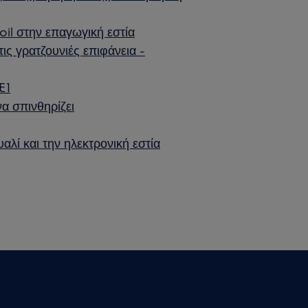
oil στην επαγωγική εστία
ις γρατζουνιές επιφάνεια -
E1
να σπινθηρίζει
αλί και την ηλεκτρονική εστία