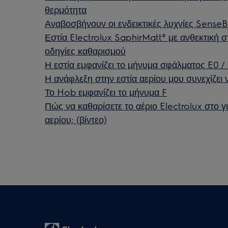
θερμότητα
Αναβοσβήνουν οι ενδεικτικές λυχνίες SenseB
Εστία Electrolux SaphirMatt® με ανθεκτική στ
οδηγίες καθαρισμού
Η εστία εμφανίζει το μήνυμα σφάλματος E0 / 
Η ανάφλεξη στην εστία αερίου μου συνεχίζει 
Το Hob εμφανίζει το μήνυμα F
Πώς να καθαρίσετε το αέριο Electrolux στο γυ
αερίου; (βίντεο)