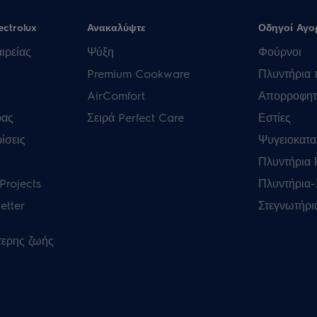
ectrolux
Ανακαλύψτε
Οδηγοί Αγο
ιρείας
Ψύξη
Φούρνοι
Premium Cookware
Πλυντήρια 
AirComfort
Απορροφητ
ρας
Σειρά Perfect Care
Εστίες
ίσεις
Ψυγειοκατα
Πλυντήρια
Projects
Πλυντήρια-
etter
Στεγνωτήρι
τερης ζωής