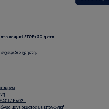
κ στο κουμπί STOP+GO ή στο
 εγχειρίδιο χρήστη.
ιτουργεί
όνη
E401 / E402...
ς ζώνες μαγειρέματος με επαγωγική