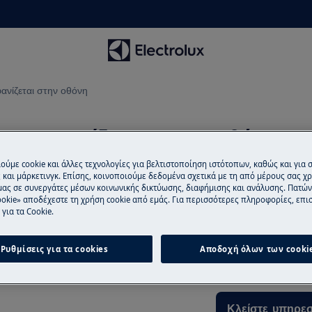
ανίζεται στην οθόνη
U εμφανίζεται στην οθόνη
ούμε cookie και άλλες τεχνολογίες για βελτιστοποίηση ιστότοπων, καθώς και για
και μάρκετινγκ. Επίσης, κοινοποιούμε δεδομένα σχετικά με τη από μέρους σας χ
μας σε συνεργάτες μέσων κοινωνικής δικτύωσης, διαφήμισης και ανάλυσης. Πατώ
Προγραμματισμ
okie» αποδέχεστε τη χρήση cookie από εμάς. Για περισσότερες πληροφορίες, επισ
για τα Cookie.
Βρίσκεστε στο μέ
μα U ή | |. Υποδεικνύει ότι η
προσφέρουμε επι
Ρυθμίσεις για τα cookies
Αποδοχή όλων των cooki
τας) είναι ενεργοποιημένη.
τεχνικούς της Elec
Κλείστε υπηρεσ