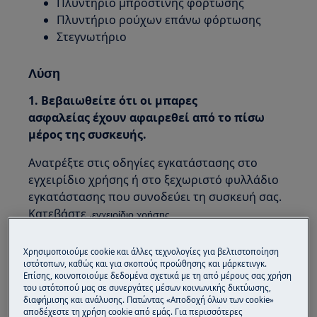
Πλυντήριο μπροστινης φορτωσης
Πλυντήριο ρούχων επάνω φόρτωσης
Στεγνωτήριο
Λύση
1. Βεβαιωθείτε ότι οι μπαρες
ασφαλείας
έχουν αφαιρεθεί από το πίσω
μέρος της συσκευής.
Ανατρέξτε στις οδηγίες εγκατάστασης στο
εγχειρίδιο χρήσης ή στο ξεχωριστό φυλλάδιο
εγκατάστασης που συνοδεύει τη συσκευή σας.
Κατεβάστε .
εγχειρίδιο χρήσης
2. Κάντε την στάθμη του πλυντηρίου
Χρησιμοποιούμε cookie και άλλες τεχνολογίες για βελτιστοποίηση
κάνοντας αύξηση ή κατέβασμα των ποδιών.
ιστότοπων, καθώς και για σκοπούς προώθησης και μάρκετινγκ.
Επίσης, κοινοποιούμε δεδομένα σχετικά με τη από μέρους σας χρήση
Χρησιμοποιήστε ένα επίπεδο αλφάδι για
του ιστότοπού μας σε συνεργάτες μέσων κοινωνικής δικτύωσης,
διαφήμισης και ανάλυσης. Πατώντας «Αποδοχή όλων των cookie»
να ελέγξετε αν το μηχάνημα είναι επίπεδο
αποδέχεστε τη χρήση cookie από εμάς. Για περισσότερες