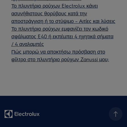
Το πλυντήριο ρούχων Electrolux κάνει
ασυνήθιστους θορύβους κατά την
αποστράγγιση ή το στύψιμο – Αιτίες και λύσεις
Το πλυντήριο ρούχων εμφανίζει τον κωδικό
σφάλματος E40 ή εκπέμπει 4 ηχητικά σήματα
/ 4 αναλαμπές
Πώς μπορώ να αποκτήσω πρόσβαση στο
φίλτρο στο πλυντήριο ρούχων Zanussi μου;