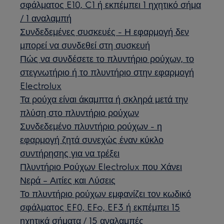
σφάλματος E10, C1 ή εκπέμπει 1 ηχητικό σήμα
/ 1 αναλαμπή
Συνδεδεμένες συσκευές - Η εφαρμογή δεν
μπορεί να συνδεθεί στη συσκευή
Πώς να συνδέσετε το πλυντήριο ρούχων, το
στεγνωτήριο ή το πλυντήριο στην εφαρμογή
Electrolux
Τα ρούχα είναι άκαμπτα ή σκληρά μετά την
πλύση στο πλυντήριο ρούχων
Συνδεδεμένο πλυντήριο ρούχων - η
εφαρμογή ζητά συνεχώς έναν κύκλο
συντήρησης για να τρέξει
Πλυντήριο Ρούχων Electrolux που Χάνει
Νερά – Αιτίες και Λύσεις
Το πλυντήριο ρούχων εμφανίζει τον κωδικό
σφάλματος EF0, EFo, EF3 ή εκπέμπει 15
ηχητικά σήματα / 15 αναλαμπές