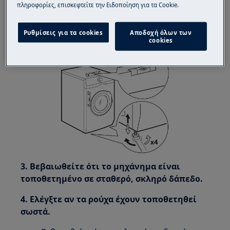
σε όλα τα πόδια του.
πληροφορίες, επισκεφτείτε την Ειδοποίηση για τα Cookie.
Ρυθμίστε τα πόδια χρησιμοποιώντας ένα
κλειδί.
Ρυθμίσεις για τα cookies
Αποδοχή όλων των
cookies
3. Βεβαιωθείτε ότι το μηχάνημα είναι
τοποθετημένο σε σταθερό, σκληρό δάπεδο.
4. Ελέγξτε αν τα ρούχα έχουν τοποθετηθεί
σωστά.