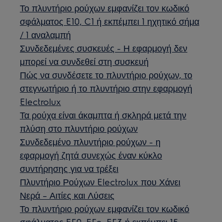
Το πλυντήριο ρούχων εμφανίζει τον κωδικό
σφάλματος E10, C1 ή εκπέμπει 1 ηχητικό σήμα
/ 1 αναλαμπή
Συνδεδεμένες συσκευές - Η εφαρμογή δεν
μπορεί να συνδεθεί στη συσκευή
Πώς να συνδέσετε το πλυντήριο ρούχων, το
στεγνωτήριο ή το πλυντήριο στην εφαρμογή
Electrolux
Τα ρούχα είναι άκαμπτα ή σκληρά μετά την
πλύση στο πλυντήριο ρούχων
Συνδεδεμένο πλυντήριο ρούχων - η
εφαρμογή ζητά συνεχώς έναν κύκλο
συντήρησης για να τρέξει
Πλυντήριο Ρούχων Electrolux που Χάνει
Νερά – Αιτίες και Λύσεις
Το πλυντήριο ρούχων εμφανίζει τον κωδικό
σφάλματος EF0, EFo, EF3 ή εκπέμπει 15