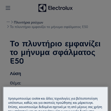
Πλυντήρια ρούχων
Το πλυντήριο εμφανίζει το μήνυμα σφάλματος E50
Το πλυντήριο εμφανίζει
το μήνυμα σφάλματος
E50
Λύση
Θέμα:
Το πλυντήριο εμφανίζει το μήνυμα
σφάλματος E50, C9 ή F9.
Χρησιμοποιούμε cookie και άλλες τεχνολογίες για βελτιστοποίηση
ιστότοπων, καθώς και για σκοπούς προώθησης και μάρκετινγκ.
Επίσης, κοινοποιούμε δεδομένα σχετικά με τη από μέρους σας χρήση
Εφαρμόζεται σε: