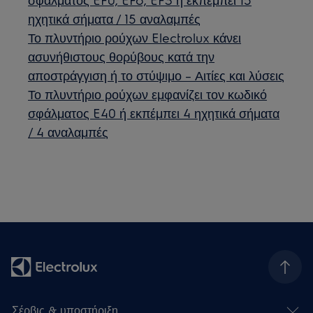
ηχητικά σήματα / 15 αναλαμπές
Το πλυντήριο ρούχων Electrolux κάνει
ασυνήθιστους θορύβους κατά την
αποστράγγιση ή το στύψιμο – Αιτίες και λύσεις
Το πλυντήριο ρούχων εμφανίζει τον κωδικό
σφάλματος E40 ή εκπέμπει 4 ηχητικά σήματα
/ 4 αναλαμπές
Σέρβις & υποστήριξη