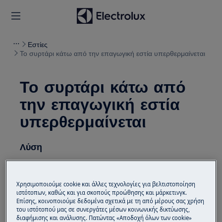
Εστίες
Το συρτάρι κάτω από την επαγωγική εστία υπερθερμαίνεται
Το συρτάρι κάτω από
την επαγωγική εστία
υπερθερμαίνεται
Λύση
Πρόβλημα:
Χρησιμοποιούμε cookie και άλλες τεχνολογίες για βελτιστοποίηση
Το συρτάρι ακριβώς κάτω από την
ιστότοπων, καθώς και για σκοπούς προώθησης και μάρκετινγκ.
επαγωγική εστία υπερθερμαίνεται
Επίσης, κοινοποιούμε δεδομένα σχετικά με τη από μέρους σας χρήση
Τι μπορεί να αποθηκευτεί στο συρτάρι
του ιστότοπού μας σε συνεργάτες μέσων κοινωνικής δικτύωσης,
διαφήμισης και ανάλυσης. Πατώντας «Αποδοχή όλων των cookie»
κάτω από την επαγωγική εστία