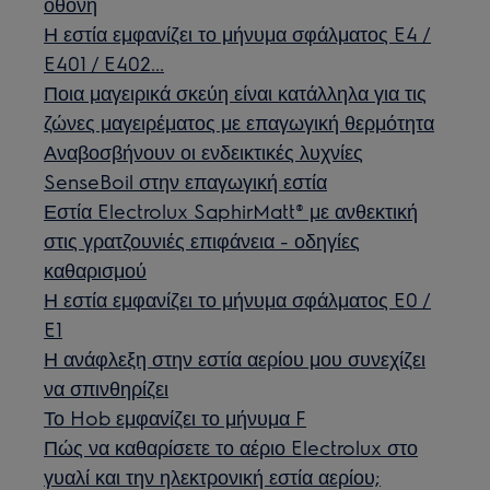
οθόνη
Η εστία εμφανίζει το μήνυμα σφάλματος E4 /
E401 / E402...
Ποια μαγειρικά σκεύη είναι κατάλληλα για τις
ζώνες μαγειρέματος με επαγωγική θερμότητα
Αναβοσβήνουν οι ενδεικτικές λυχνίες
SenseBoil στην επαγωγική εστία
Εστία Electrolux SaphirMatt® με ανθεκτική
στις γρατζουνιές επιφάνεια - οδηγίες
καθαρισμού
Η εστία εμφανίζει το μήνυμα σφάλματος E0 /
E1
Η ανάφλεξη στην εστία αερίου μου συνεχίζει
να σπινθηρίζει
Το Hob εμφανίζει το μήνυμα F
Πώς να καθαρίσετε το αέριο Electrolux στο
γυαλί και την ηλεκτρονική εστία αερίου;