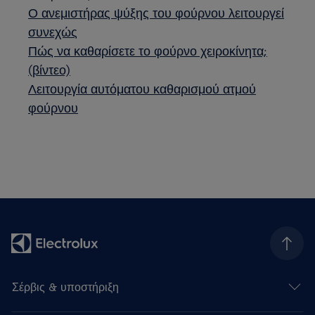
Ο ανεμιστήρας ψύξης του φούρνου λειτουργεί
συνεχώς
Πώς να καθαρίσετε το φούρνο χειροκίνητα;
(βίντεο)
Λειτουργία αυτόματου καθαρισμού ατμού
φούρνου
Σέρβις & υποστήριξη