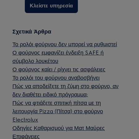
Κλείστε υπηρεσία
Σχετικά Άρθρα
Το ρολόι φούρνου δεν μπορεί να ρυθμιστεί
Ο φούρνος εμφανίζει ένδειξη SAFE ή
σύμβολο λουκέτου
Ο φούρνος καίει / ρίχνει τις ασφάλειες
Το ρολόι του φούρνου αναβοσβήνει
Πώς να αποδείξετε τη ζύμη στο φούρνο, αν
δεν διαθέτει ειδικό πρόγραμμα;
Πώς να φτιάξετε σπιτική πίτσα με τη
λειτουργία Pizza (Πίτσα) στο φούρνο
Electrolux
Οδηγίες Καθαρισμού για Ματ Μαύρες
Επιφάνειες