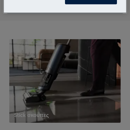
Stick σκούπες